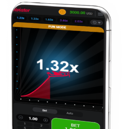
Sitemap