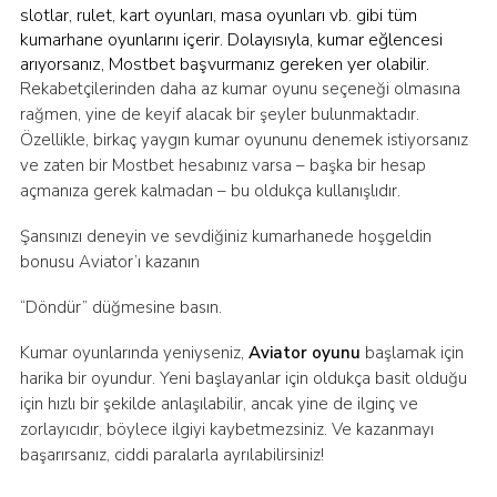
slotlar, rulet, kart oyunları, masa oyunları vb. gibi tüm
kumarhane oyunlarını içerir. Dolayısıyla, kumar eğlencesi
arıyorsanız, Mostbet başvurmanız gereken yer olabilir.
Rekabetçilerinden daha az kumar oyunu seçeneği olmasına
rağmen, yine de keyif alacak bir şeyler bulunmaktadır.
Özellikle, birkaç yaygın kumar oyununu denemek istiyorsanız
ve zaten bir Mostbet hesabınız varsa – başka bir hesap
açmanıza gerek kalmadan – bu oldukça kullanışlıdır.
Şansınızı deneyin ve sevdiğiniz kumarhanede hoşgeldin
bonusu Aviator’ı kazanın
“Döndür” düğmesine basın.
Kumar oyunlarında yeniyseniz,
Aviator oyunu
başlamak için
harika bir oyundur. Yeni başlayanlar için oldukça basit olduğu
için hızlı bir şekilde anlaşılabilir, ancak yine de ilginç ve
zorlayıcıdır, böylece ilgiyi kaybetmezsiniz. Ve kazanmayı
başarırsanız, ciddi paralarla ayrılabilirsiniz!