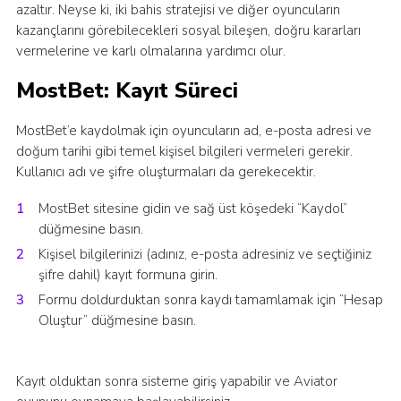
azaltır. Neyse ki, iki bahis stratejisi ve diğer oyuncuların
kazançlarını görebilecekleri sosyal bileşen, doğru kararları
vermelerine ve karlı olmalarına yardımcı olur.
MostBet: Kayıt Süreci
MostBet’e kaydolmak için oyuncuların ad, e-posta adresi ve
doğum tarihi gibi temel kişisel bilgileri vermeleri gerekir.
Kullanıcı adı ve şifre oluşturmaları da gerekecektir.
MostBet sitesine gidin ve sağ üst köşedeki “Kaydol”
düğmesine basın.
Kişisel bilgilerinizi (adınız, e-posta adresiniz ve seçtiğiniz
şifre dahil) kayıt formuna girin.
Formu doldurduktan sonra kaydı tamamlamak için “Hesap
Oluştur” düğmesine basın.
Kayıt olduktan sonra sisteme giriş yapabilir ve Aviator