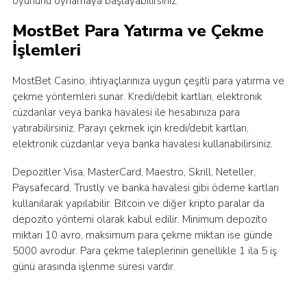
oyununu oynamaya başlayabilirsiniz.
MostBet Para Yatırma ve Çekme
İşlemleri
MostBet Casino, ihtiyaçlarınıza uygun çeşitli para yatırma ve
çekme yöntemleri sunar. Kredi/debit kartları, elektronik
cüzdanlar veya banka havalesi ile hesabınıza para
yatırabilirsiniz. Parayı çekmek için kredi/debit kartları,
elektronik cüzdanlar veya banka havalesi kullanabilirsiniz.
Depozitler Visa, MasterCard, Maestro, Skrill, Neteller,
Paysafecard, Trustly ve banka havalesi gibi ödeme kartları
kullanılarak yapılabilir. Bitcoin ve diğer kripto paralar da
depozito yöntemi olarak kabul edilir. Minimum depozito
miktarı 10 avro, maksimum para çekme miktarı ise günde
5000 avrodur. Para çekme taleplerinin genellikle 1 ila 5 iş
günü arasında işlenme süresi vardır.