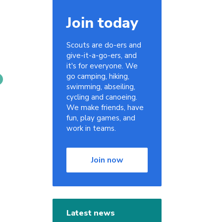
Join today
Scouts are do-ers and
give-it-a-go-ers, and
it's for everyone. We
go camping, hiking,
swimming, abseiling,
cycling and canoeing.
We make friends, have
fun, play games, and
work in teams.
Join now
Latest news