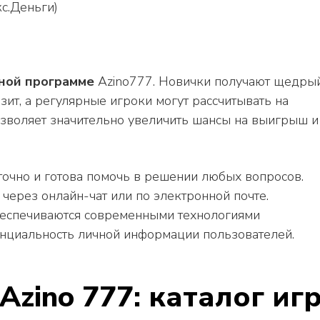
кс.Деньги)
ной программе
Azino777. Новички получают щедры
ит, а регулярные игроки могут рассчитывать на
зволяет значительно увеличить шансы на выигрыш и
очно и готова помочь в решении любых вопросов.
 через онлайн-чат или по электронной почте.
беспечиваются современными технологиями
енциальность личной информации пользователей.
zino 777: каталог иг