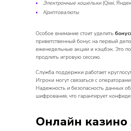
Электронные кошельки
(Qiwi, Янде
Криптовалюты
Особое внимание стоит уделить
бонус
приветственный бонус на первый депоз
еженедельные акции и кэшбэк. Это по
продлить игровую сессию.
Служба поддержки работает круглосут
Игроки могут связаться с операторами
Надежность и безопасность данных о
шифрования, что гарантирует конфид
Онлайн казино A