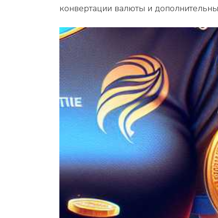
конвертации валюты и дополнительны