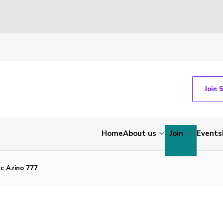
Join 
Home
About us
Join
Events
с Azino 777