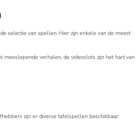
n
e selectie van spellen. Hier zijn enkele van de meest
ot meeslepende verhalen, de videoslots zijn het hart van
efhebbers zijn er diverse tafelspellen beschikbaar: