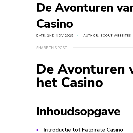
De Avonturen van 
Casino
DATE: 2ND NOV 2025
AUTHOR: SCOUT WEBSITES
SHARE THIS POST
De Avonturen v
het Casino
Inhoudsopgave
Introductie tot Fatpirate Casino