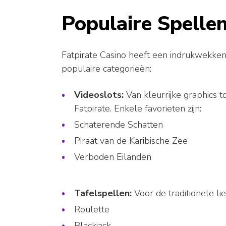
Populaire Spelle
Fatpirate Casino heeft een indrukwekkend
populaire categorieën:
Videoslots:
Van kleurrijke graphics t
Fatpirate. Enkele favorieten zijn:
Schaterende Schatten
Piraat van de Karibische Zee
Verboden Eilanden
Tafelspellen:
Voor de traditionele li
Roulette
Blackjack