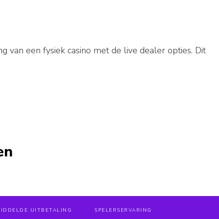
 van een fysiek casino met de live dealer opties. Dit
en
IDDELDE UITBETALING
SPELERSERVARING