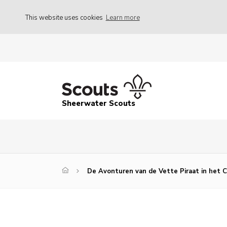
This website uses cookies
Learn more
Sheerwater Scouts
De Avonturen van de Vette Piraat in het C