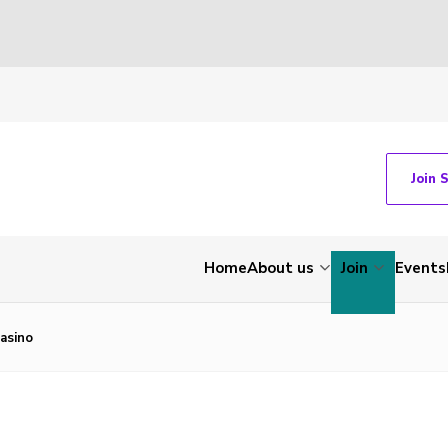
Join 
Home
About us
Join
Events
asino