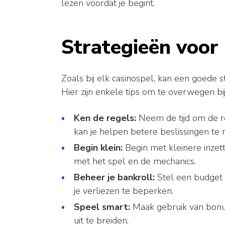
lezen voordat je begint.
Strategieën voor
Zoals bij elk casinospel, kan een goede 
Hier zijn enkele tips om te overwegen bi
Ken de regels:
Neem de tijd om de reg
kan je helpen betere beslissingen te
Begin klein:
Begin met kleinere inze
met het spel en de mechanics.
Beheer je bankroll:
Stel een budget i
je verliezen te beperken.
Speel smart:
Maak gebruik van bonu
uit te breiden.