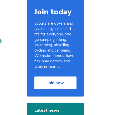
Join today
Scouts are do-ers and
give-it-a-go-ers, and
it's for everyone. We
go camping, hiking,
swimming, abseiling,
cycling and canoeing.
We make friends, have
fun, play games, and
work in teams.
Join now
Latest news