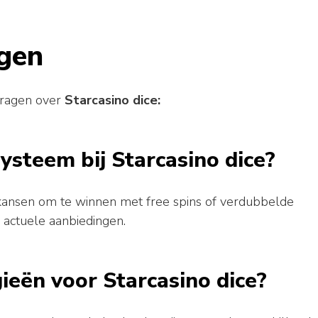
gen
vragen over
Starcasino dice:
ysteem bij Starcasino dice?
kansen om te winnen met free spins of verdubbelde
 actuele aanbiedingen.
gieën voor Starcasino dice?