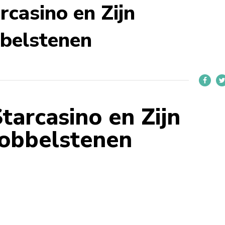
rcasino en Zijn
belstenen
tarcasino en Zijn
obbelstenen