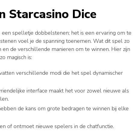
n Starcasino Dice
een spelletje dobbelstenen; het is een ervaring om te
tenen voel je de spanning toenemen. Wat dit spel zo
n en de verschillende manieren om te winnen. Hier zijn
zo magisch is:
atten verschillende modi die het spel dynamischer
iendelijke interface maakt het voor zowel nieuwe als
len.
ebben de kans om grote bedragen te winnen bij elke
n of ontmoet nieuwe spelers in de chatfunctie.