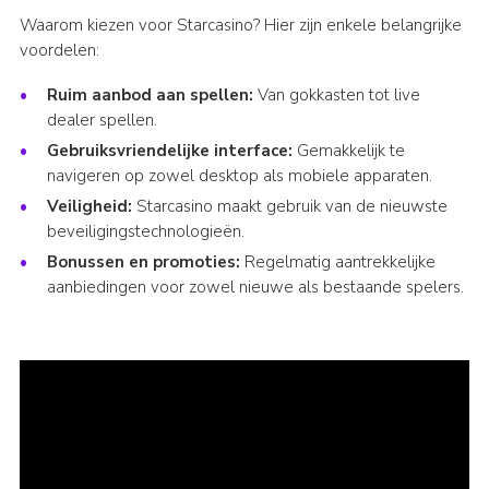
Waarom kiezen voor Starcasino? Hier zijn enkele belangrijke
voordelen:
Ruim aanbod aan spellen:
Van gokkasten tot live
dealer spellen.
Gebruiksvriendelijke interface:
Gemakkelijk te
navigeren op zowel desktop als mobiele apparaten.
Veiligheid:
Starcasino maakt gebruik van de nieuwste
beveiligingstechnologieën.
Bonussen en promoties:
Regelmatig aantrekkelijke
aanbiedingen voor zowel nieuwe als bestaande spelers.