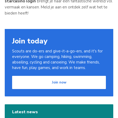
starcasino login
brengt je naar een fantastische wereld vol
vermaak en kansen. Meld je aan en ontdek zelf wat het te
bieden heeft!
Join today
Scouts are do-ers and give-it-a-go-ers, and it's for
everyone. We go camping, hiking, swimming,
abseiling, cycling and canoeing. We make friends,
have fun, play games, and work in teams.
Join now
Latest news