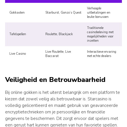
Verhoogde
Gokkasten
Starburst, Gonzo’s Quest
uitbetalingen en
leuke bonussen
Traditionele
casinobeleving met
Tafelspellen
Roulette, Blackjack
mogelijkheden voor
inzetten
Live Roulette, Live
Interactieve ervaring
Live Casino
Baccarat
met echte dealers
Veiligheid en Betrouwbaarheid
Bij online gokken is het uiterst belangrijk om een platform te
kiezen dat zowel veilig als betrouwbaar is. Starcasino is
volledig gelicentieerd en maakt gebruik van geavanceerde
encryptietechnieken om je persoonlijke en financiële
gegevens te beschermen. Dit zorgt ervoor dat spelers met
een gerust hart kunnen genieten van hun favoriete spellen.