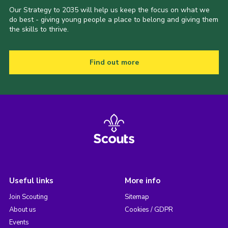
Our Strategy to 2035 will help us keep the focus on what we
do best - giving young people a place to belong and giving them
the skills to thrive.
Find out more
Useful links
More info
Join Scouting
Sitemap
About us
Cookies / GDPR
Events