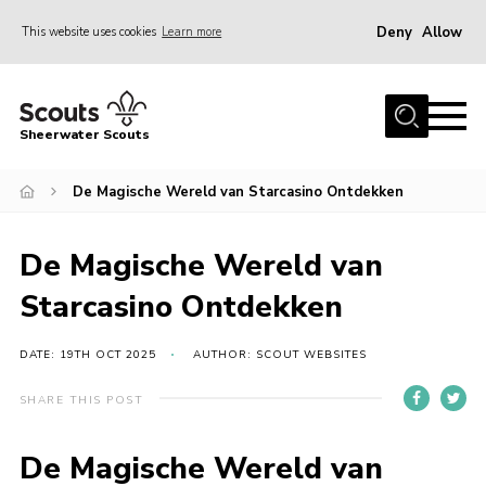
Deny
Allow
This website uses cookies
Learn more
Menu
Home
Sheerwater Scouts
About us
De Magische Wereld van Starcasino Ontdekken
Join
Events
De Magische Wereld van
News
Starcasino Ontdekken
Gallery
Hall Hire
DATE: 19TH OCT 2025
AUTHOR: SCOUT WEBSITES
Contact
SHARE THIS POST
Member’s Area
De Magische Wereld van
Cookies / GDPR