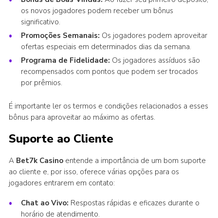
os novos jogadores podem receber um bônus
significativo.
Promoções Semanais:
Os jogadores podem aproveitar
ofertas especiais em determinados dias da semana.
Programa de Fidelidade:
Os jogadores assíduos são
recompensados com pontos que podem ser trocados
por prêmios.
É importante ler os termos e condições relacionados a esses
bônus para aproveitar ao máximo as ofertas.
Suporte ao Cliente
A
Bet7k Casino
entende a importância de um bom suporte
ao cliente e, por isso, oferece várias opções para os
jogadores entrarem em contato:
Chat ao Vivo:
Respostas rápidas e eficazes durante o
horário de atendimento.