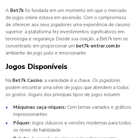
A
Bet7k
foi fundada em um momento em que o mercado
de jogos online estava em ascensão. Com o compromisso
de oferecer aos seus jogadores uma experiência de cassino
superior, a plataforma fez investimentos significativos em
tecnologia e segurança. Desde sua criação, a Bet7k tem se
concentrado em proporcionar um
bet7k-entrar.com.br
ambiente de jogo justo e emocionante.
Jogos Disponíveis
Na
Bet7k Casino
, a variedade é a chave. Os jogadores
podem encontrar uma série de jogos que atendem a todos
os gostos. Alguns dos principais tipos de jogos incluem:
Máquinas caça-níqueis:
Com temas variados e gráficos
impressionantes.
Pôquer:
Jogos clássicos e versões modernas para todos
os níveis de habilidade.