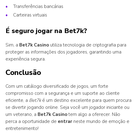
Transferências bancárias
Carteiras virtuais
É seguro jogar na Bet7k?
Sim, a
Bet7k Casino
utiliza tecnologia de criptografia para
proteger as informações dos jogadores, garantindo uma
experiência segura.
Conclusão
Com um catálogo diversificado de jogos, um forte
compromisso com a segurança e um suporte ao cliente
eficiente, a
Bet7k
é um destino excelente para quem procura
se divertir jogando online. Seja você um jogador iniciante ou
um veterano, a
Bet7k Casino
tem algo a oferecer. Não
perca a oportunidade de
entrar
neste mundo de emoção e
entretenimento!