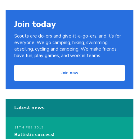
Join today
Scouts are do-ers and give-it-a-go-ers, and it's for
everyone. We go camping, hiking, swimming,
abseiling, cycling and canoeing. We make friends,
have fun, play games, and work in teams.
Join now
Latest news
11TH FEB 2019
Ballistic success!