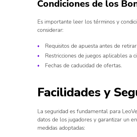
Condiciones de los Bo
Es importante leer los términos y condic
considerar:
Requisitos de apuesta antes de retirar
Restricciones de juegos aplicables a c
Fechas de caducidad de ofertas.
Facilidades y Seg
La seguridad es fundamental para LeoVeg
datos de los jugadores y garantizar un en
medidas adoptadas: