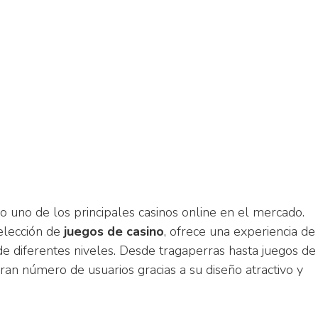
uno de los principales casinos online en el mercado.
selección de
juegos de casino
, ofrece una experiencia de
de diferentes niveles. Desde tragaperras hasta juegos de
ran número de usuarios gracias a su diseño atractivo y