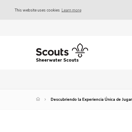
This website uses cookies
Learn more
Sheerwater Scouts
Descubriendo la Experiencia Única de Jug