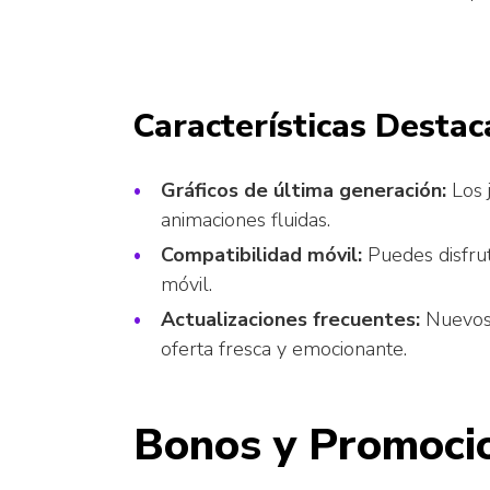
Características Destac
Gráficos de última generación:
Los 
animaciones fluidas.
Compatibilidad móvil:
Puedes disfrut
móvil.
Actualizaciones frecuentes:
Nuevos 
oferta fresca y emocionante.
Bonos y Promoci