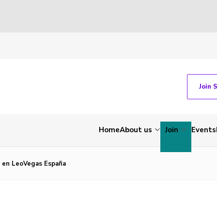
Join 
Home
About us
Join
Events
ar en LeoVegas España