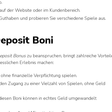
o.
 auf der Website oder im Kundenbereich.
 Guthaben und probieren Sie verschiedene Spiele aus.
Deposit Boni
eposit Bonus
zu beanspruchen, bringt zahlreiche Vorteil
gesslichen Erlebnis machen:
ohne finanzielle Verpflichtung spielen.
den Zugang zu einer Vielzahl von Spielen, ohne Geld
iesen Boni können in echtes Geld umgewandelt