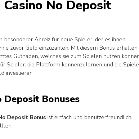
n Casino No Deposit
in besonderer Anreiz für neue Spieler, der es ihnen
 ohne zuvor Geld einzuzahlen. Mit diesem Bonus erhalten
immtes Guthaben, welches sie zum Spielen nutzen können
für Spieler, die Plattform kennenzulernen und die Spiele
d investieren.
o Deposit Bonuses
No Deposit Bonus
ist einfach und benutzerfreundlich.
llten: