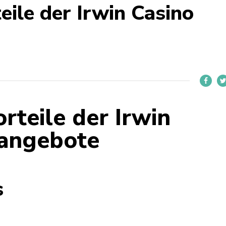
eile der Irwin Casino
rteile der Irwin
sangebote
s