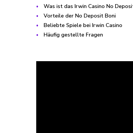
Was ist das Irwin Casino No Depos
Vorteile der No Deposit Boni
Beliebte Spiele bei Irwin Casino
Häufig gestellte Fragen