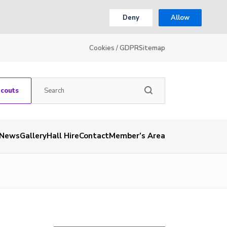
Deny
Allow
Cookies / GDPR
Sitemap
Scouts
News
Gallery
Hall Hire
Contact
Member’s Area