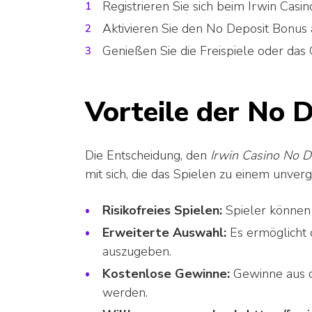
Registrieren Sie sich beim Irwin Casin
Aktivieren Sie den No Deposit Bonus
Genießen Sie die Freispiele oder das
Vorteile der No 
Die Entscheidung, den
Irwin Casino No D
mit sich, die das Spielen zu einem unver
Risikofreies Spielen:
Spieler können 
Erweiterte Auswahl:
Es ermöglicht 
auszugeben.
Kostenlose Gewinne:
Gewinne aus d
werden.