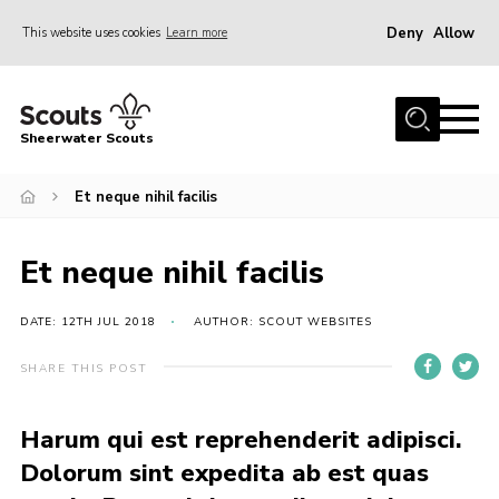
Deny
Allow
This website uses cookies
Learn more
Menu
Home
Sheerwater Scouts
About us
Et neque nihil facilis
Join
Events
Et neque nihil facilis
News
Gallery
DATE: 12TH JUL 2018
AUTHOR: SCOUT WEBSITES
Hall Hire
SHARE THIS POST
Contact
Harum qui est reprehenderit adipisci.
Member’s Area
Dolorum sint expedita ab est quas
Cookies / GDPR