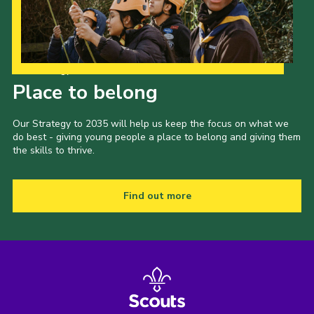
Our Strategy to 2035
Place to belong
Our Strategy to 2035 will help us keep the focus on what we
do best - giving young people a place to belong and giving them
the skills to thrive.
Find out more