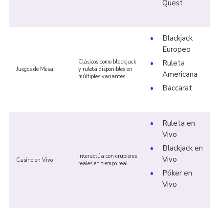
Quest
Blackjack
Europeo
Clásicos como blackjack
Ruleta
Juegos de Mesa
y ruleta disponibles en
Americana
múltiples variantes.
Baccarat
Ruleta en
Vivo
Blackjack en
Interactúa con crupieres
Vivo
Casino en Vivo
reales en tiempo real.
Póker en
Vivo