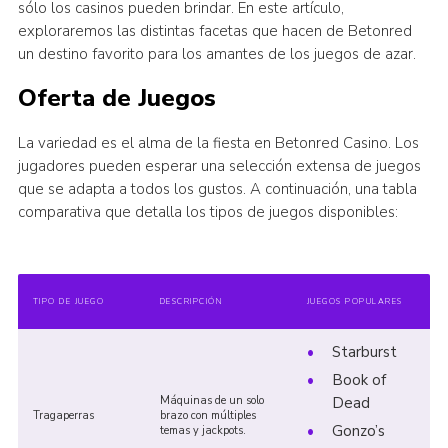
sólo los casinos pueden brindar. En este artículo,
exploraremos las distintas facetas que hacen de Betonred
un destino favorito para los amantes de los juegos de azar.
Oferta de Juegos
La variedad es el alma de la fiesta en Betonred Casino. Los
jugadores pueden esperar una selección extensa de juegos
que se adapta a todos los gustos. A continuación, una tabla
comparativa que detalla los tipos de juegos disponibles:
TIPO DE JUEGO
DESCRIPCIÓN
JUEGOS POPULARES
Starburst
Book of
Máquinas de un solo
Dead
Tragaperras
brazo con múltiples
Gonzo’s
temas y jackpots.