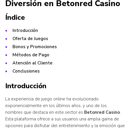
Diversión en Betonred Casino
Sitemap
Índice
Introducción
Oferta de Juegos
Bonos y Promociones
Métodos de Pago
Atención al Cliente
Conclusiones
Introducción
La experiencia de juego online ha evolucionado
exponencialmente en los últimos años, y uno de los
nombres que destaca en este sector es
Betonred Casino
.
Esta plataforma ofrece a sus usuarios una amplia gama de
opciones para disfrutar del entretenimiento y la emoción que