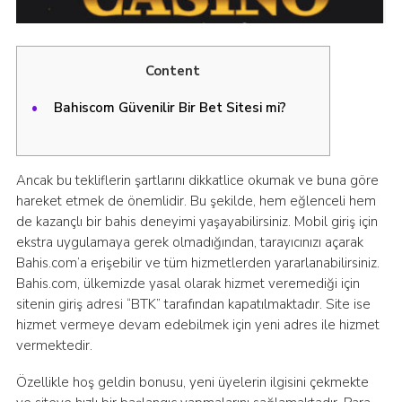
Content
Bahiscom Güvenilir Bir Bet Sitesi mi?
Ancak bu tekliflerin şartlarını dikkatlice okumak ve buna göre
hareket etmek de önemlidir. Bu şekilde, hem eğlenceli hem
de kazançlı bir bahis deneyimi yaşayabilirsiniz. Mobil giriş için
ekstra uygulamaya gerek olmadığından, tarayıcınızı açarak
Bahis.com’a erişebilir ve tüm hizmetlerden yararlanabilirsiniz.
Bahis.com, ülkemizde yasal olarak hizmet veremediği için
sitenin giriş adresi “BTK” tarafından kapatılmaktadır. Site ise
hizmet vermeye devam edebilmek için yeni adres ile hizmet
vermektedir.
Özellikle hoş geldin bonusu, yeni üyelerin ilgisini çekmekte