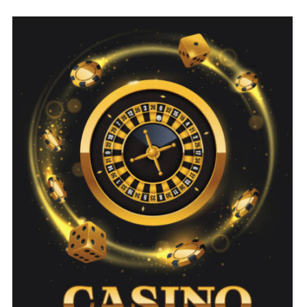
Sitemap