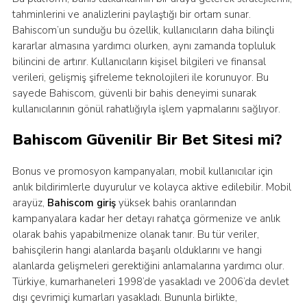
tahminlerini ve analizlerini paylaştığı bir ortam sunar.
Bahiscom’un sunduğu bu özellik, kullanıcıların daha bilinçli
kararlar almasına yardımcı olurken, aynı zamanda topluluk
bilincini de artırır. Kullanıcıların kişisel bilgileri ve finansal
verileri, gelişmiş şifreleme teknolojileri ile korunuyor. Bu
sayede Bahiscom, güvenli bir bahis deneyimi sunarak
kullanıcılarının gönül rahatlığıyla işlem yapmalarını sağlıyor.
Bahiscom Güvenilir Bir Bet Sitesi mi?
Bonus ve promosyon kampanyaları, mobil kullanıcılar için
anlık bildirimlerle duyurulur ve kolayca aktive edilebilir. Mobil
arayüz,
Bahiscom giriş
yüksek bahis oranlarından
kampanyalara kadar her detayı rahatça görmenize ve anlık
olarak bahis yapabilmenize olanak tanır. Bu tür veriler,
bahisçilerin hangi alanlarda başarılı olduklarını ve hangi
alanlarda gelişmeleri gerektiğini anlamalarına yardımcı olur.
Türkiye, kumarhaneleri 1998’de yasakladı ve 2006’da devlet
dışı çevrimiçi kumarları yasakladı. Bununla birlikte,