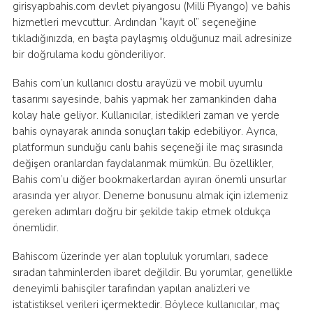
girisyapbahis.com devlet piyangosu (Milli Piyango) ve bahis
hizmetleri mevcuttur. Ardından “kayıt ol” seçeneğine
tıkladığınızda, en başta paylaşmış olduğunuz mail adresinize
bir doğrulama kodu gönderiliyor.
Bahis com’un kullanıcı dostu arayüzü ve mobil uyumlu
tasarımı sayesinde, bahis yapmak her zamankinden daha
kolay hale geliyor. Kullanıcılar, istedikleri zaman ve yerde
bahis oynayarak anında sonuçları takip edebiliyor. Ayrıca,
platformun sunduğu canlı bahis seçeneği ile maç sırasında
değişen oranlardan faydalanmak mümkün. Bu özellikler,
Bahis com’u diğer bookmakerlardan ayıran önemli unsurlar
arasında yer alıyor. Deneme bonusunu almak için izlemeniz
gereken adımları doğru bir şekilde takip etmek oldukça
önemlidir.
Bahiscom üzerinde yer alan topluluk yorumları, sadece
sıradan tahminlerden ibaret değildir. Bu yorumlar, genellikle
deneyimli bahisçiler tarafından yapılan analizleri ve
istatistiksel verileri içermektedir. Böylece kullanıcılar, maç