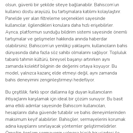
olsun, güvenli bir şekilde siteye bağlanabilir. Bahiscom’un
kullanıcı dostu arayüzü, bu tartışmalara katılımı kolaylaştırır.
Panelde yer alan filtreleme seçenekleri sayesinde
kullanıcılar, ilgilendikleri konulara daha hızlı erişebilirler.
Ayrıca, platformun sunduğu bildirim sistemi sayesinde önemli
tartışmalar ve gelişmeler hakkında anında haberdar
olabilirsiniz. Bahiscom’un yenilikçi yaklaşımı, kullanıcıların bahis
dünyasında daha fazla söz sahibi olmalarını sağlıyor. Topluluk
tabanlı tahmin kültürü, bireysel başarıyı artırırken aynı
zamanda kolektif bilginin de değerini ortaya koyuyor. Bu
model, yalnızca kazanç elde etmeyi değil, aynı zamanda
bahis deneyimini zenginleştirmeyi hedefliyor.
Bu çeşitlilik, farklı spor dallarına ilgi duyan kullanıcıların
ihtiyaçlarını karşılamak için ideal bir çözüm sunuyor. Bu basit
ama etkili adımlar sayesinde Bahiscom kullanıcıları,
hesaplarını daha güvende tutabilir ve bahis deneyimlerinden
maksimum keyif alabilirler. Bahisçiler, sermayelerini korumak
adına kayıplarını sınırlayacak yöntemler geliştirmelidirler.
Örneğin, toplam sermayenin yalnızca küçük bir yüzdesi ile