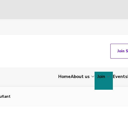
Join 
Home
About us
Join
Events
uflant