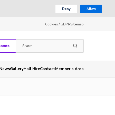
Deny
Allow
Cookies / GDPR
Sitemap
Scouts
News
Gallery
Hall Hire
Contact
Member’s Area