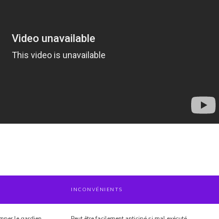
INCONVÉNIENTS
mper le gardien
Peut être facilement anticipé si mal exécuté