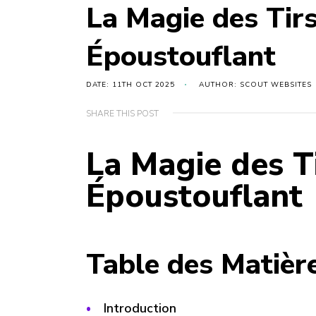
La Magie des Tir
Époustouflant
DATE: 11TH OCT 2025
AUTHOR: SCOUT WEBSITES
SHARE THIS POST
La Magie des T
Époustouflant
Table des Matièr
Introduction