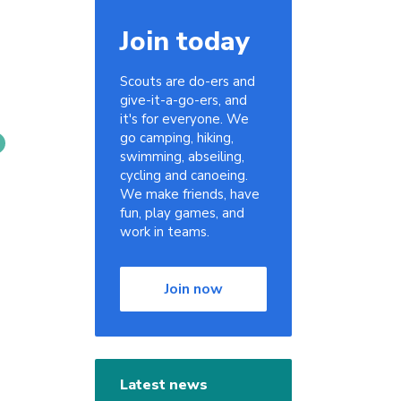
Join today
Scouts are do-ers and
give-it-a-go-ers, and
it's for everyone. We
go camping, hiking,
swimming, abseiling,
cycling and canoeing.
We make friends, have
fun, play games, and
work in teams.
Join now
Latest news