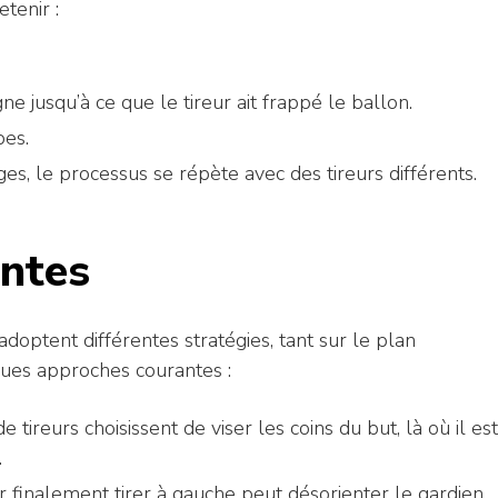
etenir :
gne jusqu’à ce que le tireur ait frappé le ballon.
pes.
ages, le processus se répète avec des tireurs différents.
ntes
 adoptent différentes stratégies, tant sur le plan
ques approches courantes :
 tireurs choisissent de viser les coins du but, là où il est
.
ur finalement tirer à gauche peut désorienter le gardien.