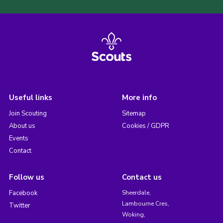
Useful links
More info
Join Scouting
Sitemap
About us
Cookies / GDPR
Events
Contact
Follow us
Contact us
Facebook
Sheerdale,
Lambourne Cres,
Twitter
Woking,