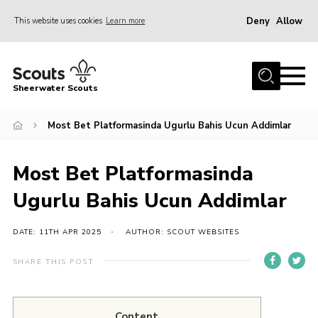
Deny
Allow
This website uses cookies
Learn more
Menu
Home
Sheerwater Scouts
About us
Most Bet Platformasinda Ugurlu Bahis Ucun Addimlar
Join
Events
Most Bet Platformasinda
News
Ugurlu Bahis Ucun Addimlar
Gallery
Hall Hire
DATE: 11TH APR 2025
AUTHOR: SCOUT WEBSITES
Contact
SHARE THIS POST
Member’s Area
Cookies / GDPR
Content