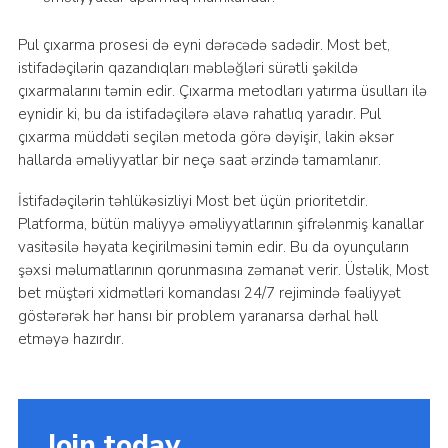
Pul çıxarma prosesi də eyni dərəcədə sadədir. Most bet,
istifadəçilərin qazandıqları məbləğləri sürətli şəkildə
çıxarmalarını təmin edir. Çıxarma metodları yatırma üsulları ilə
eynidir ki, bu da istifadəçilərə əlavə rahatlıq yaradır. Pul
çıxarma müddəti seçilən metoda görə dəyişir, lakin əksər
hallarda əməliyyatlar bir neçə saat ərzində tamamlanır.
İstifadəçilərin təhlükəsizliyi Most bet üçün prioritetdir.
Platforma, bütün maliyyə əməliyyatlarının şifrələnmiş kanallar
vasitəsilə həyata keçirilməsini təmin edir. Bu da oyunçuların
şəxsi məlumatlarının qorunmasına zəmanət verir. Üstəlik, Most
bet müştəri xidmətləri komandası 24/7 rejimində fəaliyyət
göstərərək hər hansı bir problem yaranarsa dərhal həll
etməyə hazırdır.
Join today