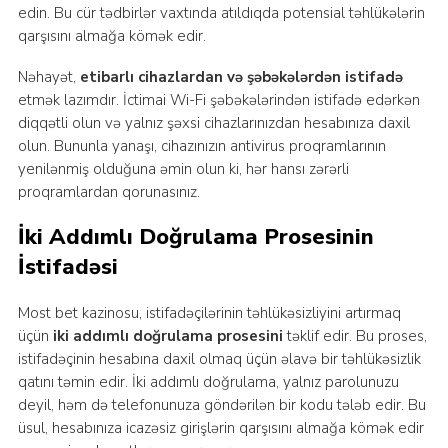
edin. Bu cür tədbirlər vaxtında atıldıqda potensial təhlükələrin
qarşısını almağa kömək edir.
Nəhayət,
etibarlı cihazlardan və şəbəkələrdən istifadə
etmək lazımdır. İctimai Wi-Fi şəbəkələrindən istifadə edərkən
diqqətli olun və yalnız şəxsi cihazlarınızdan hesabınıza daxil
olun. Bununla yanaşı, cihazınızın antivirus proqramlarının
yenilənmiş olduğuna əmin olun ki, hər hansı zərərli
proqramlardan qorunasınız.
İki Addımlı Doğrulama Prosesinin
İstifadəsi
Most bet kazinosu, istifadəçilərinin təhlükəsizliyini artırmaq
üçün
iki addımlı doğrulama prosesini
təklif edir. Bu proses,
istifadəçinin hesabına daxil olmaq üçün əlavə bir təhlükəsizlik
qatını təmin edir. İki addımlı doğrulama, yalnız parolunuzu
deyil, həm də telefonunuza göndərilən bir kodu tələb edir. Bu
üsul, hesabınıza icazəsiz girişlərin qarşısını almağa kömək edir