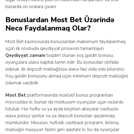
bazarda ön sıralara çıxarır.
Bonuslardan Most Bet Üzərində
Necə Faydalanmaq Olar?
Most Bet kazinosunda bonuslardan maksimum faydalanmaq
üçün ilk növbədə qeydiyyat prosesini tamamlayın.
Qeydiyyat zamanı
təqdim olunan xoş gəldin bonusu,
oyunçulara əlavə kapital təmin edir. Bu bonusdan istifadə
edərək, ilk depozit məbləğinizə əlavə faiz əldə edə bilərsiniz.
Xoş gəldin bonusunu almaq üçün minimum depozit məbləğini
ödəmək vacibdir.
Most Bet
platformasında müxtəlif bonus proqramları
mövcuddur ki, bunlar da müntəzəm oyunçular üçün nəzərdə
tutulub. Hər həftə və ya ayda keçirilən aksiyalar vasitəsilə
əlavə pulsuz spinlər və ya depozit bonusları qazanmaq
mümkündür. Məsələn, həftəlik cashback proqramı, itirilmiş
məbləğin müəyyən faizini geri qaytarır ki, bu da oyunçular