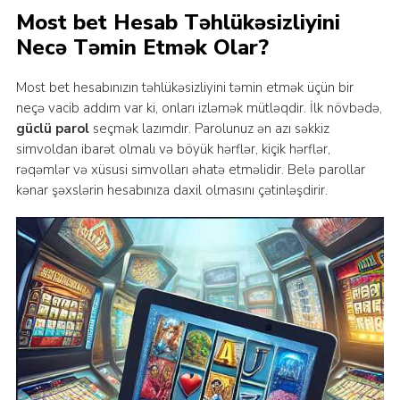
Most bet Hesab Təhlükəsizliyini
Necə Təmin Etmək Olar?
Most bet hesabınızın təhlükəsizliyini təmin etmək üçün bir
neçə vacib addım var ki, onları izləmək mütləqdir. İlk növbədə,
güclü parol
seçmək lazımdır. Parolunuz ən azı səkkiz
simvoldan ibarət olmalı və böyük hərflər, kiçik hərflər,
rəqəmlər və xüsusi simvolları əhatə etməlidir. Belə parollar
kənar şəxslərin hesabınıza daxil olmasını çətinləşdirir.