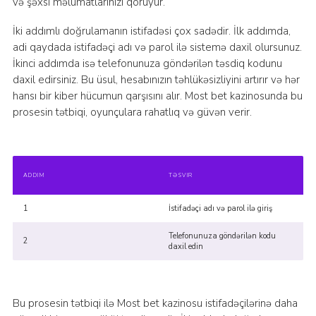
və şəxsi məlumatlarınızı qoruyur.
İki addımlı doğrulamanın istifadəsi çox sadədir. İlk addımda,
adi qaydada istifadəçi adı və parol ilə sistemə daxil olursunuz.
İkinci addımda isə telefonunuza göndərilən təsdiq kodunu
daxil edirsiniz. Bu üsul, hesabınızın təhlükəsizliyini artırır və hər
hansı bir kiber hücumun qarşısını alır. Most bet kazinosunda bu
prosesin tətbiqi, oyunçulara rahatlıq və güvən verir.
ADDIM
TƏSVIR
1
İstifadəçi adı və parol ilə giriş
Telefonunuza göndərilən kodu
2
daxil edin
Bu prosesin tətbiqi ilə Most bet kazinosu istifadəçilərinə daha