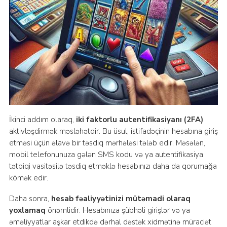
İkinci addım olaraq,
iki faktorlu autentifikasiyanı (2FA)
aktivləşdirmək məsləhətdir. Bu üsul, istifadəçinin hesabına giriş
etməsi üçün əlavə bir təsdiq mərhələsi tələb edir. Məsələn,
mobil telefonunuza gələn SMS kodu və ya autentifikasiya
tətbiqi vasitəsilə təsdiq etməklə hesabınızı daha da qorumağa
kömək edir.
Daha sonra,
hesab fəaliyyətinizi mütəmadi olaraq
yoxlamaq
önəmlidir. Hesabınıza şübhəli girişlər və ya
əməliyyatlar aşkar etdikdə dərhal dəstək xidmətinə müraciət