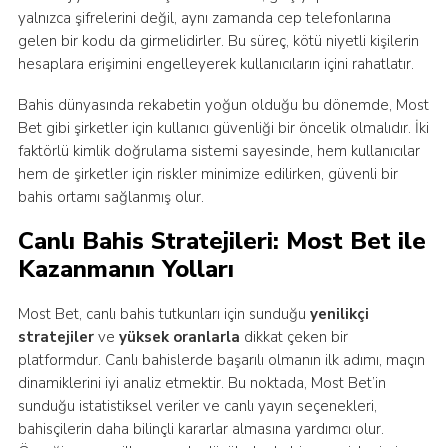
yalnızca şifrelerini değil, aynı zamanda cep telefonlarına
gelen bir kodu da girmelidirler. Bu süreç, kötü niyetli kişilerin
hesaplara erişimini engelleyerek kullanıcıların içini rahatlatır.
Bahis dünyasında rekabetin yoğun olduğu bu dönemde, Most
Bet gibi şirketler için kullanıcı güvenliği bir öncelik olmalıdır. İki
faktörlü kimlik doğrulama sistemi sayesinde, hem kullanıcılar
hem de şirketler için riskler minimize edilirken, güvenli bir
bahis ortamı sağlanmış olur.
Canlı Bahis Stratejileri: Most Bet ile
Kazanmanın Yolları
Most Bet, canlı bahis tutkunları için sunduğu
yenilikçi
stratejiler
ve
yüksek oranlarla
dikkat çeken bir
platformdur. Canlı bahislerde başarılı olmanın ilk adımı, maçın
dinamiklerini iyi analiz etmektir. Bu noktada, Most Bet’in
sunduğu istatistiksel veriler ve canlı yayın seçenekleri,
bahisçilerin daha bilinçli kararlar almasına yardımcı olur.