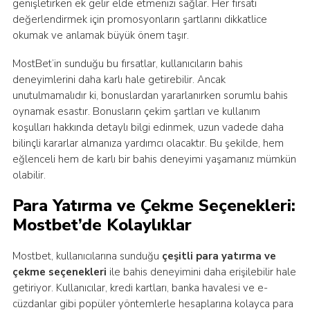
genişletirken ek gelir elde etmenizi sağlar. Her fırsatı
değerlendirmek için promosyonların şartlarını dikkatlice
okumak ve anlamak büyük önem taşır.
MostBet’in sunduğu bu fırsatlar, kullanıcıların bahis
deneyimlerini daha karlı hale getirebilir. Ancak
unutulmamalıdır ki, bonuslardan yararlanırken sorumlu bahis
oynamak esastır. Bonusların çekim şartları ve kullanım
koşulları hakkında detaylı bilgi edinmek, uzun vadede daha
bilinçli kararlar almanıza yardımcı olacaktır. Bu şekilde, hem
eğlenceli hem de karlı bir bahis deneyimi yaşamanız mümkün
olabilir.
Para Yatırma ve Çekme Seçenekleri:
Mostbet’de Kolaylıklar
Mostbet, kullanıcılarına sunduğu
çeşitli para yatırma ve
çekme seçenekleri
ile bahis deneyimini daha erişilebilir hale
getiriyor. Kullanıcılar, kredi kartları, banka havalesi ve e-
cüzdanlar gibi popüler yöntemlerle hesaplarına kolayca para