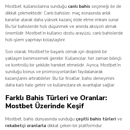
Mostbet, kullanıcılarına sunduğu
canlı bahis
seçeneği ile de
dikkat çekmektedir. Canlı bahisler, maç esnasında anlık
kararlar alarak daha yüksek kazanç elde etme imkanı sunar.
Bu tür bahislerde hızlı düşünmek ve anında aksiyon almak
önemlidir. Mostbet’in kullanıcı dostu arayüzü, canlı bahislerde
hızlı işlem yapmayı kolaylaştırır.
Son olarak, Mostbet’te başarılı olmak için disiplinli bir
yaklaşım benimsemek gerekir. Kullanıcılar, her zaman bilinçli
ve kontrollü bir şekilde hareket etmelidir. Ayrıca, Mostbet’in
sunduğu bonus ve promosyonlardan faydalanarak
kazançlarını artırabilirler. Bu tür fırsatlar, bahis deneyimini
daha karlı hale getirir ve kullanıcılara ek avantajlar sağlar.
Farklı Bahis Türleri ve Oranlar:
Mostbet Üzerinde Keşif
Mostbet, bahis dünyasında sunduğu
çeşitli bahis türleri
ve
rekabetçi oranlarla
dikkat çeken bir platformdur.