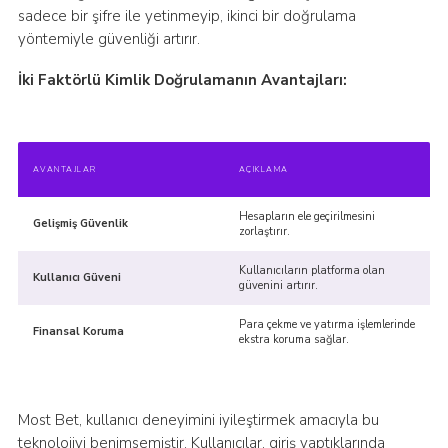
sadece bir şifre ile yetinmeyip, ikinci bir doğrulama
yöntemiyle güvenliği artırır.
İki Faktörlü Kimlik Doğrulamanın Avantajları:
AVANTAJLAR
AÇIKLAMA
Hesapların ele geçirilmesini
Gelişmiş Güvenlik
zorlaştırır.
Kullanıcıların platforma olan
Kullanıcı Güveni
güvenini artırır.
Para çekme ve yatırma işlemlerinde
Finansal Koruma
ekstra koruma sağlar.
Most Bet, kullanıcı deneyimini iyileştirmek amacıyla bu
teknolojiyi benimsemiştir. Kullanıcılar, giriş yaptıklarında