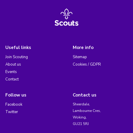
Useful links
More info
Join Scouting
Sitemap
About us
Cookies / GDPR
Events
Contact
Follow us
Contact us
Facebook
Sheerdale,
Lambourne Cres,
Twitter
Woking,
GU21 5RJ