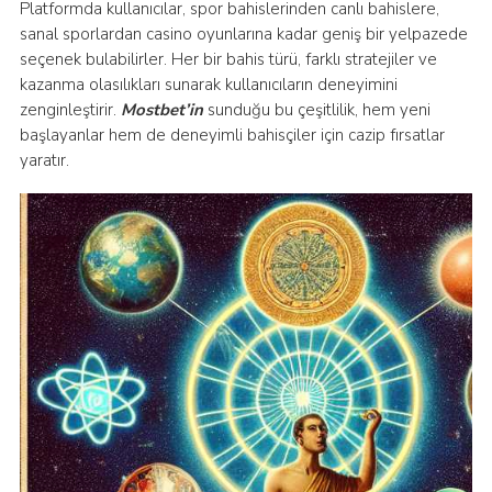
Platformda kullanıcılar, spor bahislerinden canlı bahislere,
sanal sporlardan casino oyunlarına kadar geniş bir yelpazede
seçenek bulabilirler. Her bir bahis türü, farklı stratejiler ve
kazanma olasılıkları sunarak kullanıcıların deneyimini
zenginleştirir.
Mostbet’in
sunduğu bu çeşitlilik, hem yeni
başlayanlar hem de deneyimli bahisçiler için cazip fırsatlar
yaratır.