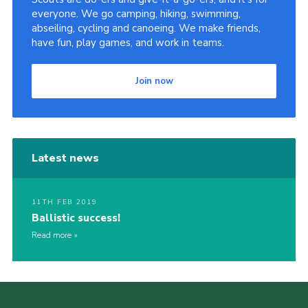
everyone. We go camping, hiking, swimming,
abseiling, cycling and canoeing. We make friends,
have fun, play games, and work in teams.
Join now
Latest news
11TH FEB 2019
Ballistic success!
Read more