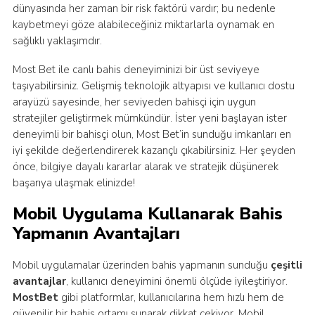
dünyasında her zaman bir risk faktörü vardır; bu nedenle
kaybetmeyi göze alabileceğiniz miktarlarla oynamak en
sağlıklı yaklaşımdır.
Most Bet ile canlı bahis deneyiminizi bir üst seviyeye
taşıyabilirsiniz. Gelişmiş teknolojik altyapısı ve kullanıcı dostu
arayüzü sayesinde, her seviyeden bahisçi için uygun
stratejiler geliştirmek mümkündür. İster yeni başlayan ister
deneyimli bir bahisçi olun, Most Bet’in sunduğu imkanları en
iyi şekilde değerlendirerek kazançlı çıkabilirsiniz. Her şeyden
önce, bilgiye dayalı kararlar alarak ve stratejik düşünerek
başarıya ulaşmak elinizde!
Mobil Uygulama Kullanarak Bahis
Yapmanın Avantajları
Mobil uygulamalar üzerinden bahis yapmanın sunduğu
çeşitli
avantajlar
, kullanıcı deneyimini önemli ölçüde iyileştiriyor.
MostBet
gibi platformlar, kullanıcılarına hem hızlı hem de
güvenilir bir bahis ortamı sunarak dikkat çekiyor. Mobil