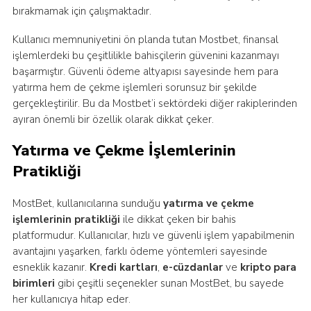
bırakmamak için çalışmaktadır.
Kullanıcı memnuniyetini ön planda tutan Mostbet, finansal
işlemlerdeki bu çeşitlilikle bahisçilerin güvenini kazanmayı
başarmıştır. Güvenli ödeme altyapısı sayesinde hem para
yatırma hem de çekme işlemleri sorunsuz bir şekilde
gerçekleştirilir. Bu da Mostbet’i sektördeki diğer rakiplerinden
ayıran önemli bir özellik olarak dikkat çeker.
Yatırma ve Çekme İşlemlerinin
Pratikliği
MostBet, kullanıcılarına sunduğu
yatırma ve çekme
işlemlerinin pratikliği
ile dikkat çeken bir bahis
platformudur. Kullanıcılar, hızlı ve güvenli işlem yapabilmenin
avantajını yaşarken, farklı ödeme yöntemleri sayesinde
esneklik kazanır.
Kredi kartları
,
e-cüzdanlar
ve
kripto para
birimleri
gibi çeşitli seçenekler sunan MostBet, bu sayede
her kullanıcıya hitap eder.