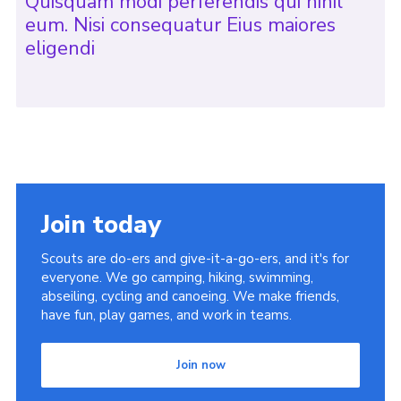
Quisquam modi perferendis qui nihil
eum. Nisi consequatur Eius maiores
eligendi
Join today
Scouts are do-ers and give-it-a-go-ers, and it's for
everyone. We go camping, hiking, swimming,
abseiling, cycling and canoeing. We make friends,
have fun, play games, and work in teams.
Join now