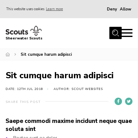
Deny
Allow
This website uses cookies
Learn more
Menu
Home
Sheerwater Scouts
About us
Sit cumque harum adipisci
Join
Events
Sit cumque harum adipisci
News
Gallery
DATE: 12TH JUL 2018
AUTHOR: SCOUT WEBSITES
Hall Hire
SHARE THIS POST
Contact
Saepe commodi maxime incidunt neque quae
Member’s Area
soluta sint
Cookies / GDPR