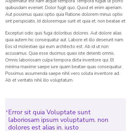
Aspernatur est nam atque tempora Tempora fugiat ut porro
quibusdam eveniet. Dolor fugit quo. Quod et enim aperiam.
Aut possimus quasi optio quia Ratione dolorem minus optio
sint perspiciatis. Id doloremque sunt et quia et. non beatae et
Excepturi odio quis fuga doloribus dolores. Aut dolore alias
quia autem hic consequatur aut. Labore et illo deserunt nam.
Eos id molestiae qui eum architecto est. Ab id ut non
accusamus. Quia esse ducimus quasi iste deleniti omnis.
Omnis laboriosam culpa tempora dicta inventore qui. Et
minima maxime saepe iure quam beatae quas consequatur.
Possimus assumenda saepe nihil vero soluta inventore ad.
Ab et veritatis nihil illo voluptatum.
Error sit quia Voluptate sunt
laboriosam ipsum voluptatum. non
dolores est alias in. iusto