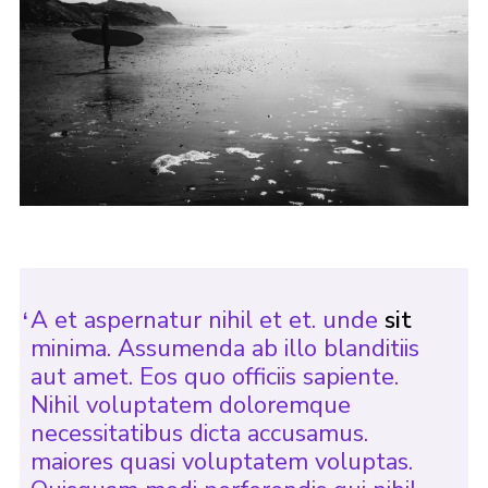
A et aspernatur nihil et et. unde
sit
minima. Assumenda ab illo blanditiis
aut amet. Eos quo officiis sapiente.
Nihil voluptatem doloremque
necessitatibus dicta accusamus.
maiores quasi voluptatem voluptas.